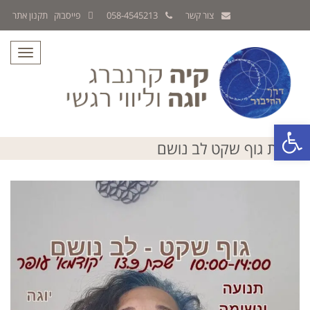
צור קשר
058-4545213
פייסבוק
תקנון אתר
תפריט
פתח סרגל נגישות
סדנת גוף שקט לב נושם