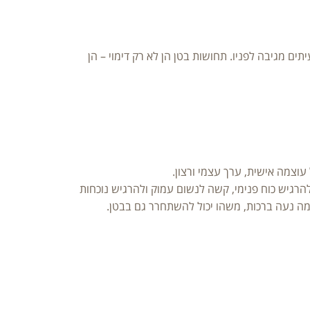
Enteric Nervous System) שמשדרת מידע אל המוח, ולעיתים מגיבה לפניו. תחושות בטן הן לא רק דימוי – הן
וצמה אישית, ערך עצמי ורצון.
גיש כוח פנימי, קשה לנשום עמוק ולהרגיש נוכחות
מה נעה ברכות, משהו יכול להשתחרר גם בבטן.