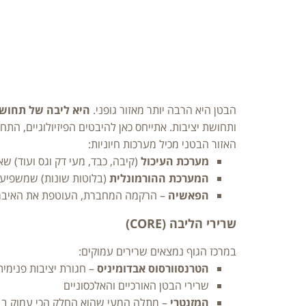
הבטן היא הרבה יותר מאזור גופני.
היא ליבה של תחושה,
ותחושת יציבות. אתייחס כאן להיבטים הפיזיולוגיים, הת
האזור הבטני מכיל מערכות חיוניות:
מערכת העיכול
(קיבה, כבד, מעי דק וגס ועוד) שא
המערכת ההורמונלית
(בלוטות שונות) שמשפיעה 
הפאשיה
– הרקמה המחברת, העוטפת את האיברים
שרירי הליבה (CORE)
במרכז הגוף נמצאים שרירים עמוקים:
הטרנסוורסוס אבדומיניס
– חגורת יציבות פנימית
שרירי הבטן האורכיים והאלכסוניים
המזנטרי
– מתלה המעי שהוא החלק הכי עמוק ב