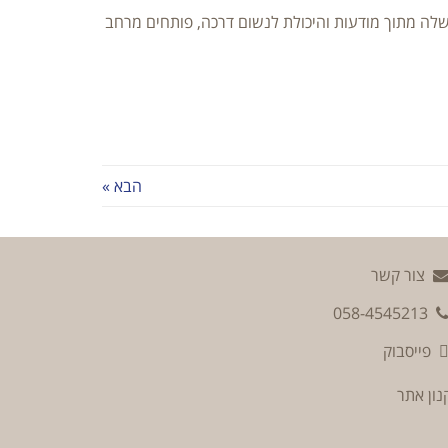
שלה מתוך מודעות והיכולת לנשום דרכה, פותחים מרחב
הבא »
צור קשר
058-4545213
פייסבוק
נון אתר