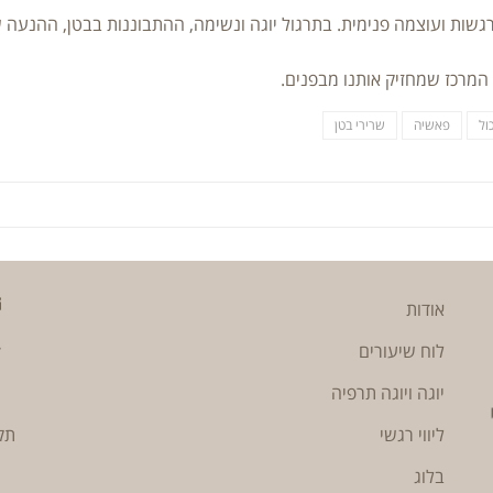
גשות ועוצמה פנימית. בתרגול יוגה ונשימה, ההתבוננות בבטן, ההנעה 
 המרכז שמחזיק אותנו מבפנים.
ול
פאשיה
שרירי בטן
אודות
לוח שיעורים
יוגה ויוגה תרפיה
ליווי רגשי
תק
בלוג