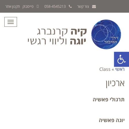
צור קשר
058-4545213
פייסבוק
תקנון אתר
תפריט
פתח סרגל נגישות
ראשי
»
Class
ארכיון
תרגולי פאשיה
יוגה פאשיה