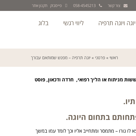
צור קשר
058-4545213
פייסבוק
תקנון אתר
יוגה ויוגה תרפיה
ליווי רגשי
בלוג
ראשי
»
פרטני
»
יוגה תרפיה – מפגש שמותאם עבורך
ששות מניתוח או הליך רפואי, חרדה ודכאון, פוסט
יו.
פתחותם בתחום היוגה.
 לו גורו – מתמסר ומתחייב אליו וכך לומד עמו במשך