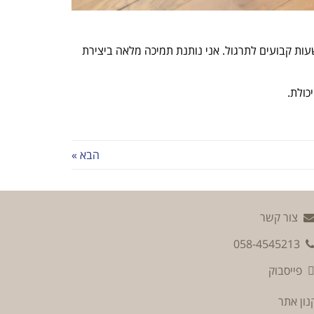
ושעות קבועים לתרגול. אני נותנת תמיכה מלאה ביצירת
כולת.
הבא »
צור קשר
058-4545213
פייסבוק
נון אתר