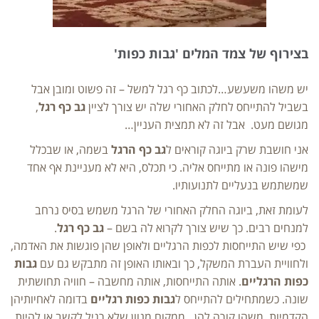
בצירוף של צמד המלים
'גבות כפות'
יש משהו משעשע…לכתוב כף רגל למשל – זה פשוט ומובן אבל
בשביל להתייחס לחלק האחורי שלה יש צורך לציין
גב כף רגל
,
מגושם מעט. אבל זה לא תמצית העניין…
אני חושבת שרק ביוגה קוראים ל
גב כף הרגל
בשמה, או שבכלל
מישהו פונה או מתייחס אליה. כי תכלס, היא לא מעניינת אף אחד
שמשתמש בנעליים לתנועותיו.
לעומת זאת, ביוגה החלק האחורי של הרגל משמש בסיס נרחב
למנחים רבים. כך שיש צורך לקרוא לה בשם –
גב כף רגל
.
כפי שיש התייחסות לכפות הרגליים ולאופן שהן פוגשות את האדמה,
ולחוויית העברת המשקל, כך ובאותו האופן זה מתבקש גם עם
גבות
כפות הרגליים
. אותה התייחסות, אותה מחשבה – חוויה תחושתית
שונה. כשמתחילים להתייחס ל
גבות כפות רגליים
בדומה לאחיותיהן
הקדמיות, משהו קורה להן…ממקום מנוון שלא רגיל לקשב או להיות