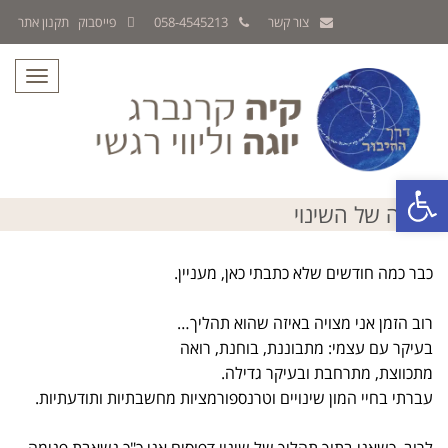
צור קשר
058-4545213
פייסבוק
תקנון אתר
תפריט
פתח סרגל נגישות
היוגה של השינוי
כבר כמה חודשים שלא כתבתי כאן, מעניין.
רוב הזמן אני מצויה באיזה שהוא תהליך…
בעיקר עם עצמי: מתבוננת, בוחנת, רואה
מתכווצת, מתרחבת ובעיקר גדילה.
עברתי בחיי המון שינויים וטרנספורמציות מחשבתיות ותודעתיות.